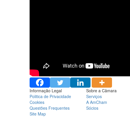
Informação Legal
Sobre a Câmara
Politica de Privacidade
Serviços
Cookies
A AmCham
Questões Frequentes
Sócios
Site Map