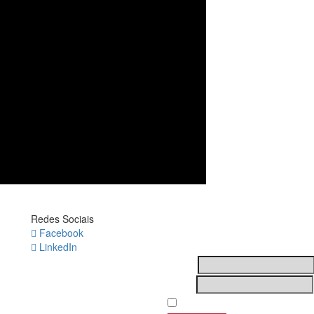
Redes Sociais
Newsletter
Facebook
LinkedIn
Nome
Email
Subscribing I accept the priv